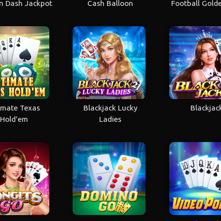
n Dash Jackpot
Cash Balloon
Football Gold
imate Texas
Blackjack Lucky
Blackjac
Hold'em
Ladies