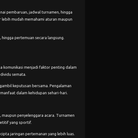
nai pembaruan, jadwal turnamen, hingga
ar lebih mudah memahami aturan maupun
n, hingga pertemuan secara langsung.
ngo
Bingo Carnaval
a komunikasi menjadi faktor penting dalam
ndividu semata.
engambil keputusan bersama. Pengalaman
rmanfaat dalam kehidupan sehari-hari.
asi, maupun penyelenggara acara. Turnamen
tif yang sportif.
pta jaringan pertemanan yang lebih luas.