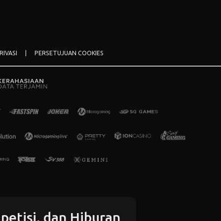
RIVASI
|
PERSETUJUAN COOKIES
er 2
Jogo do Bicho
sure
Dragon Treasure
petisi, dan Hiburan