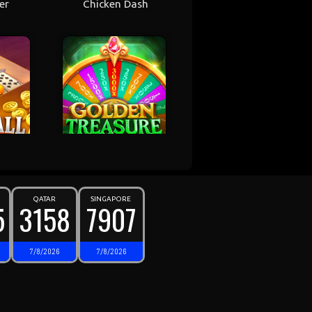
er
Chicken Dash
l
Golden Treasure
QATAR
SINGAPORE
5
3158
7907
7/8/2026
7/8/2026
ck
Color Game Extreme