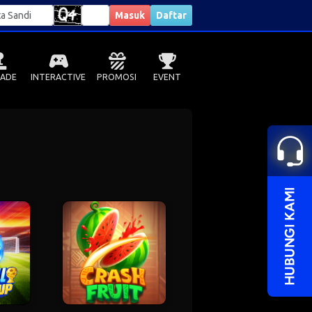
Masuk
Daftar
ADE
INTERACTIVE
PROMOSI
EVENT