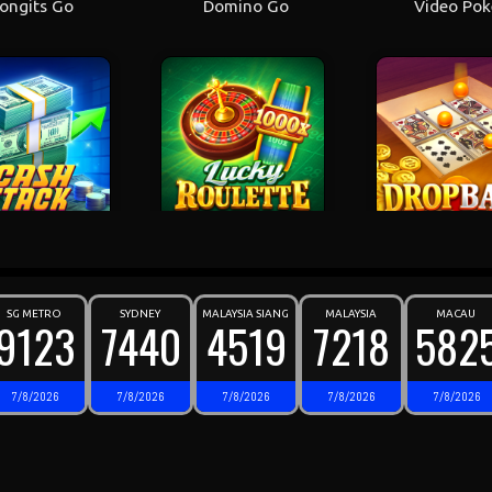
ongits Go
Domino Go
Video Pok
ash Stack
Lucky Roulette
Drop Bal
SG METRO
SYDNEY
MALAYSIA SIANG
MALAYSIA
MACAU
9123
7440
4519
7218
582
7/8/2026
7/8/2026
7/8/2026
7/8/2026
7/8/2026
ines Grand
Big Small Casino
Crash Pu