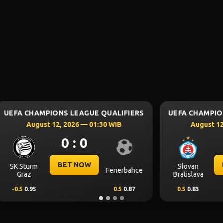
Royale
h Touchdown
Penalty Kick
Crash Go
IERS
E-FOOTBALL F24 INTERNATIONAL
E-
FRIENDLY
August 8, 2026 — 04:15 WIB
1 : 1
Saint-
oise
BET NOW
e-Croatia
e-Argentina
e-Po
1.00
0.00
0.38
0.00
-0.62
0.0
 Super Chance
Keno Bonus Number
Crash Bon