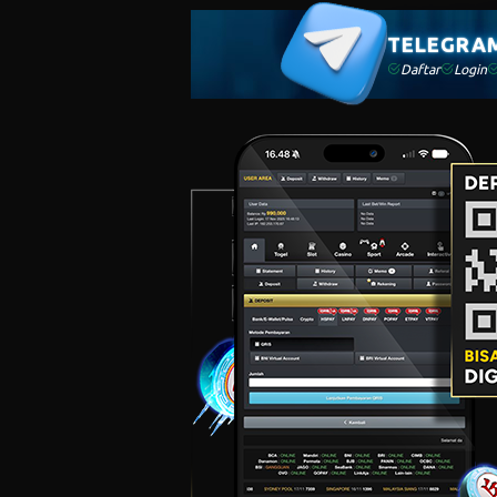
TELEGRA
Daftar
Login
Plinko
Tower