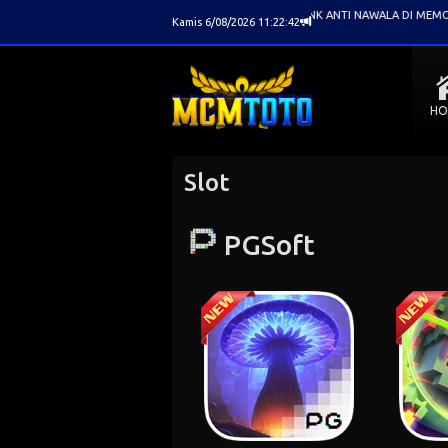
CEKLINK ANTI NAWALA DI MEMO YA
Kamis 6/08/2026 11:22:43
HO
Slot
PGSoft