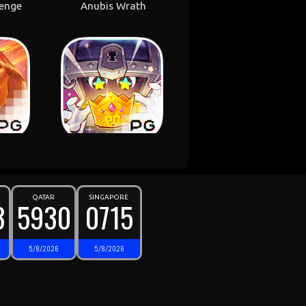
venge
Anubis Wrath
ngdom
Mr Treasures Fortune
QATAR
SINGAPORE
3
5930
0715
5/8/2026
5/8/2026
le
Mighty Mania