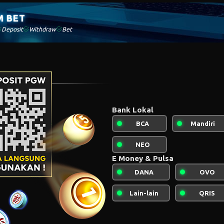
Fortune
M BET
Deposit
Withdraw
Bet
Bank Lokal
en Gold Rush
Majestic Empire
Grimms Bou
BCA
Mandiri
Hansel & Gr
NEO
E Money & Pulsa
DANA
OVO
Lain-lain
QRIS