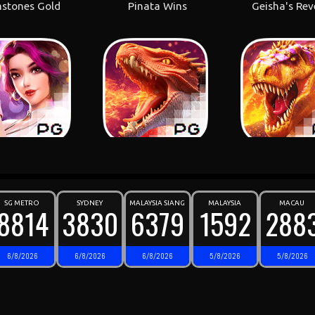
stones Gold
Pinata Wins
Geisha's Re
ktail Nights
Dragon Hatch 2
Jurassic Ki
SG METRO
SYDNEY
MALAYSIA SIANG
MALAYSIA
MACAU
8814
3830
6379
1592
288
6/8/2026
6/8/2026
6/8/2026
5/8/2026
5/8/2026
reat Icescape
Speed Winner
Reel Roya