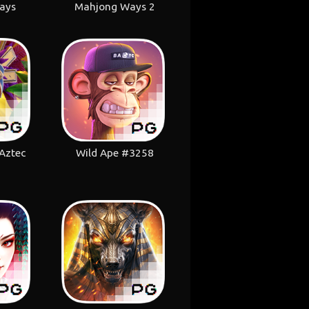
ays
Mahjong Ways 2
 Aztec
Wild Ape #3258