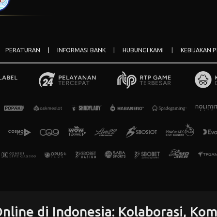
 Frenzy Spins
Jack the Giant Hunter
Dead Mans R
PERATURAN
|
INFORMASI BANK
|
HUBUNGI KAMI
|
KEBIJAKAN P
affiti Rush
Incan Wonders
Fortune Sn
ine di Indonesia: Kolaborasi, Kom