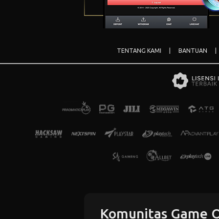
Dragons Treasure
Diner
Quest
TENTANG KAMI
|
BANTUAN
|
Doomsday Rampage
Gr
Komunitas Game Onl