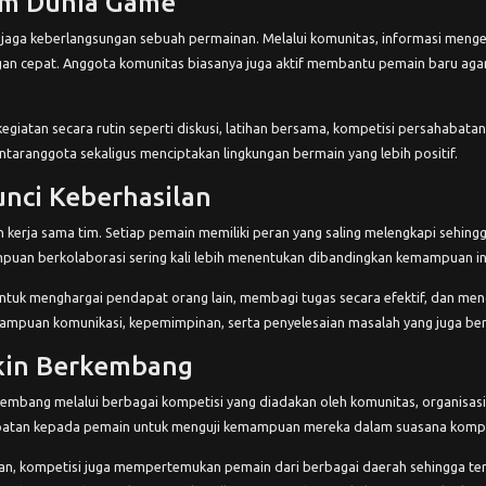
jaga keberlangsungan sebuah permainan. Melalui komunitas, informasi menge
an cepat. Anggota komunitas biasanya juga aktif membantu pemain baru ag
giatan secara rutin seperti diskusi, latihan bersama, kompetisi persahabata
aranggota sekaligus menciptakan lingkungan bermain yang lebih positif.
unci Keberhasilan
Heist Cashout
Ultimate Striker
Ninja Raccoon
rja sama tim. Setiap pemain memiliki peran yang saling melengkapi sehingg
mampuan berkolaborasi sering kali lebih menentukan dibandingkan kemampuan i
 untuk menghargai pendapat orang lain, membagi tugas secara efektif, dan m
mampuan komunikasi, kepemimpinan, serta penyelesaian masalah yang juga be
kin Berkembang
erkembang melalui berbagai kompetisi yang diadakan oleh komunitas, organis
atan kepada pemain untuk menguji kemampuan mereka dalam suasana kompeti
uise Royale
Fruity Candy
Lucky Clover 
, kompetisi juga mempertemukan pemain dari berbagai daerah sehingga terci
sebagai media untuk memperkenalkan anggota baru sekaligus meningkatkan