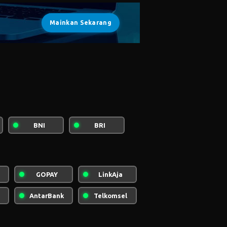
Mainkan Sekarang
nty:
Galaxy Miner
BNI
BRI
etel
GOPAY
LinkAja
AntarBank
Telkomsel